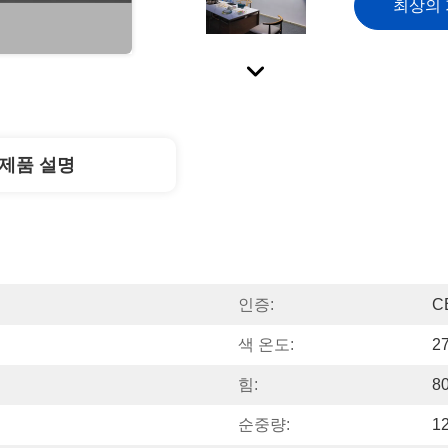
최상의
제품 설명
인증:
C
색 온도:
2
힘:
8
순중량:
1