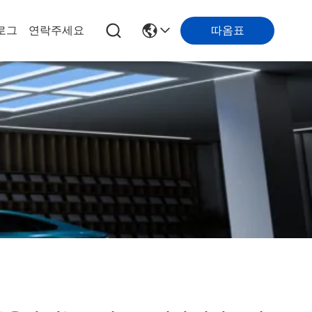
로그
연락주세요
따옴표