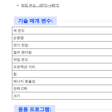
작업 온도: -20°C~+45°C
기술 매개 변수:
색 온도
순중량
전기 전압
컬러 렌더링
작업 온도
프로젝션 거리
힘
에너지 효율성
전력 CRI
크기
응용 프로그램: