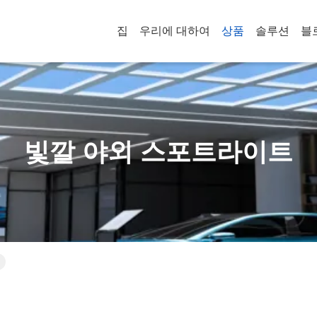
집
우리에 대하여
상품
솔루션
블
빛깔 야외 스포트라이트