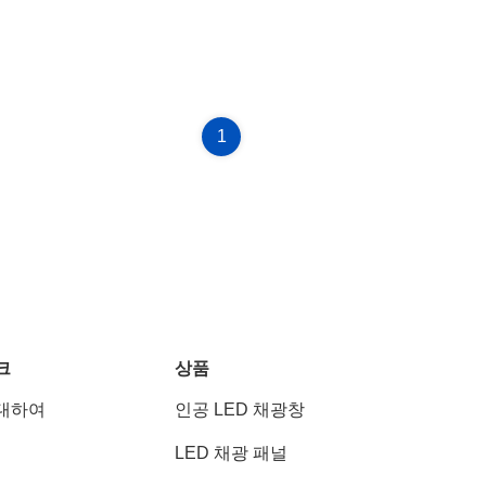
1
크
상품
대하여
인공 LED 채광창
LED 채광 패널