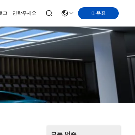
따옴표
로그
연락주세요
모든 범주