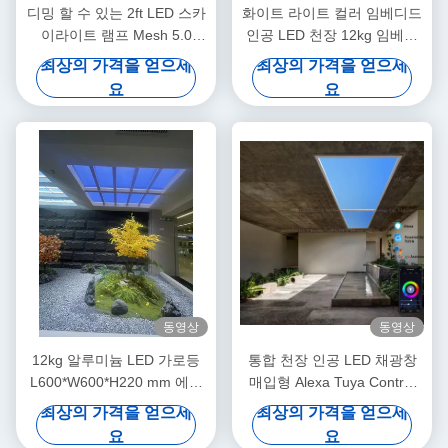
디밍 할 수 있는 2ft LED 스카
화이트 라이트 컬러 임베디드
이라이트 램프 Mesh 5.0
인공 LED 천장 12kg 임베디
DALI 및 0-10V 150W
드 설치 방법 상업용
최상의 가격을 얻으세
최상의 가격을 얻으세
5000lm+ Wide CCT 범위 장
요
요
면 모드
동영상
동영상
12kg 알루미늄 LED 가로등
통합 천장 인공 LED 채광창
L600*W600*H220 mm 에너
매입형 Alexa Tuya Control
지 절약형 야외 조명에 이상적
CCT 6500K
최상의 가격을 얻으세
최상의 가격을 얻으세
요
요