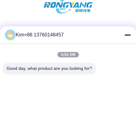
소셜 미디어
Kim+86 13760148457
4:52 AM
빠른 연락
TEL :
Good day, what product are you looking for?
86-184-7542-7886
이메일
kimball@ryopt.com
주소
3/F, Fengrun Building, Huafeng 2nd Industrial Park,
Hangkong Road, shenzhen, 광동, CN