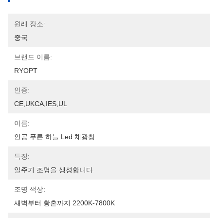
원래 장소:
중국
브랜드 이름:
RYOPT
인증:
CE,UKCA,IES,UL
이름:
인공 푸른 하늘 Led 채광창
특징:
일주기 조명을 생성합니다.
조명 색상:
새벽부터 황혼까지 2200K-7800K