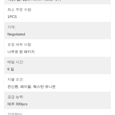
최소 주문 수량:
1PCS
가격:
Negotiated
포장 세부 사항:
나무로 된 패키지
배달 시간:
6 일
지불 조건:
전신환, 페이팔, 웨스턴 유니온
공급 능력:
매주 300pcs
강조하다: