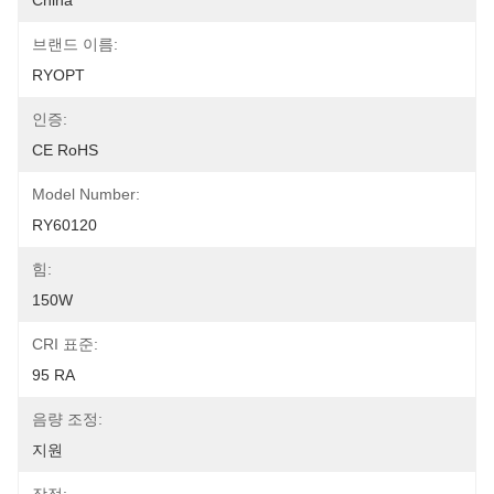
China
브랜드 이름:
RYOPT
인증:
CE RoHS
Model Number:
RY60120
힘:
150W
CRI 표준:
95 RA
음량 조정:
지원