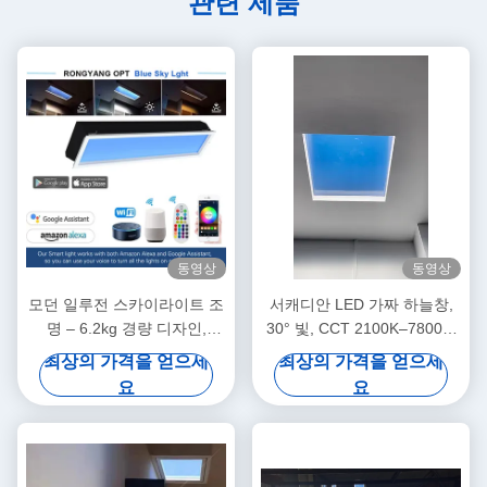
관련 제품
동영상
동영상
모던 일루전 스카이라이트 조
서캐디안 LED 가짜 하늘창,
명 – 6.2kg 경량 디자인,
30° 빛, CCT 2100K–7800K,
4000+ 루멘 밝기, 리모컨 및
고성능
최상의 가격을 얻으세
최상의 가격을 얻으세
앱 제어, DALI-2 & Zigbee를
요
요
통한 원활한 스마트 홈 통합