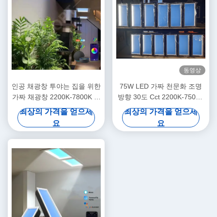
동영상
인공 채광창 투야는 집을 위한
75W LED 가짜 천문화 조명
가짜 채광창 2200K-7800K 다
방향 30도 Cct 2200K-7500K
중 장면을 이끌었습니다
다재다능한 조명 옵션
최상의 가격을 얻으세
최상의 가격을 얻으세
요
요