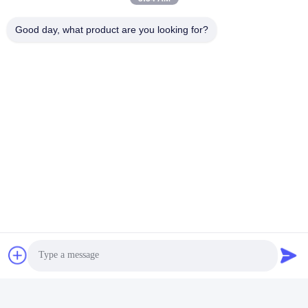
빠른 연락
TEL :
Good day, what product are you looking for?
86-184-7542-7886
이메일
kimball@ryopt.com
주소
3/F, Fengrun Building, Huafeng 2nd Industrial Park,
Hangkong Road, shenzhen, 광동, CN
사생활 보호 정책
|
사이트맵
중국 상등품 인공 LED 채광창 공급자. 저작권 (c) 2022-2026
SHENZHEN RONGYANG OPT Technology Co.,Ltd (RYOPT) . 무
단 복제 금지.